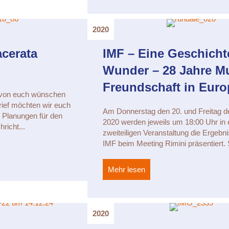
2020
acerata
IMF – Eine Geschicht
Wunder – 28 Jahre M
Freundschaft in Euro
 von euch wünschen
rief möchten wir euch
Am Donnerstag den 20. und Freitag d
r Planungen für den
2020 werden jeweils um 18:00 Uhr in 
richt...
zweiteiligen Veranstaltung die Ergebni
IMF beim Meeting Rimini präsentiert. 
 in Macerata (Italien)
Mehr lesen
about IMF – Eine Geschi
2020