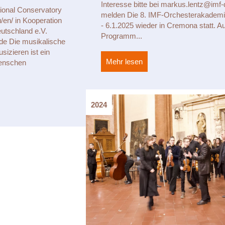
Interesse bitte bei markus.lentz@imf
ional Conservatory
melden Die 8. IMF-Orchesterakademie
u/en/ in Kooperation
- 6.1.2025 wieder in Cremona statt. A
utschland e.V.
Programm...
/de Die musikalische
izieren ist ein
Mehr lesen
about 8. IMF-Orchester
Menschen
ng Edward Said National Conservatory Palestina
2024