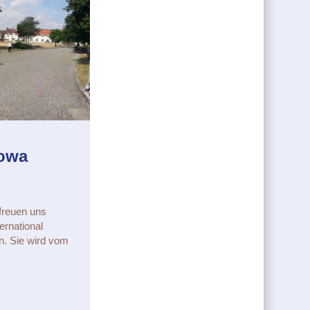
żowa
 freuen uns
ernational
n. Sie wird vom
rzyżowa (Polen)