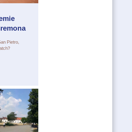
demie
 Cremona
an Pietro,
atch?
kademie vom 1. – 7.1.2024 in Cremona