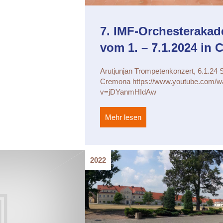
7. IMF-Orchesteraka
vom 1. – 7.1.2024 in
Arutjunjan Trompetenkonzert, 6.1.24 S
Cremona https://www.youtube.com/w
v=jDYanmHIdAw
Mehr lesen
about 7. IMF-Orchestera
2022