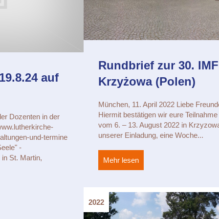
Rundbrief zur 30. IMF
19.8.24 auf
Krzyżowa (Polen)
München, 11. April 2022 Liebe Freund
Hiermit bestätigen wir eure Teilnahme
er Dozenten in der
vom 6. – 13. August 2022 in Krzyzo
www.lutherkirche-
unserer Einladung, eine Woche...
altungen-und-termine
eele" -
n St. Martin,
Mehr lesen
about Rundbrief zur 30. 
 11. – 19.8.24 auf Burg Schwaneck
2022