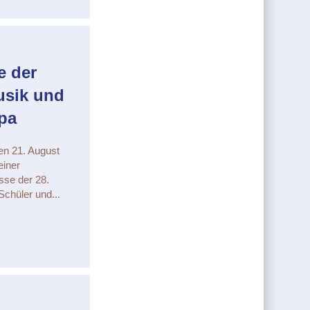
e der
usik und
pa
en 21. August
einer
sse der 28.
Schüler und...
chte der Wunder – 28 Jahre Musik und Freundschaft in Europa