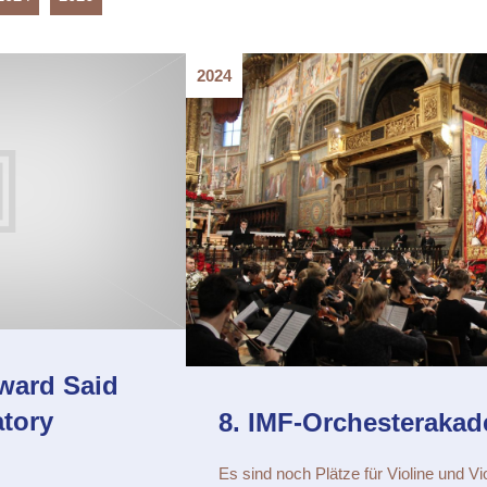
2024
ward Said
atory
8. IMF-Orchesteraka
Es sind noch Plätze für Violine und Vio