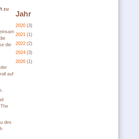
t zu
Jahr
2020
(3)
einsam
2021
(1)
die
2022
(2)
se die
2024
(3)
2026
(1)
 der
all auf
s.
nd
 The
au des
ch